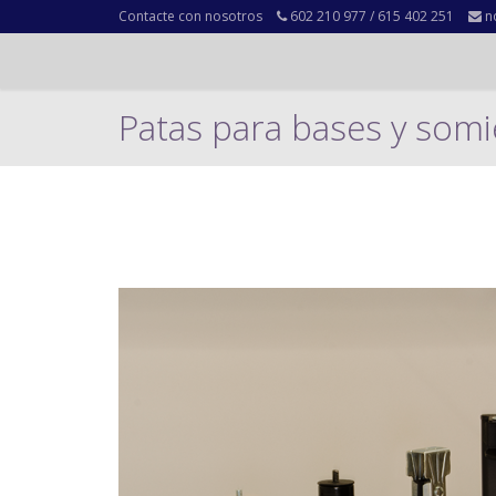
Contacte con nosotros
602 210 977 / 615 402 251
n
Patas para bases y somi